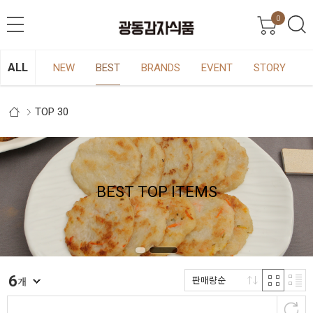
0
ALL
NEW
BEST
BRANDS
EVENT
STORY
TOP 30
BEST
TOP
ITEMS
6
판매량순
개