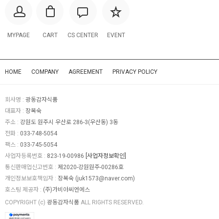
MYPAGE
CART
CS CENTER
EVENT
HOME
COMPANY
AGREEMENT
PRIVACY POLICY
회사명 :
광동감자식품
대표자 :
장복숙
주소 :
강원도 원주시 우산로 286-3(우산동) 3동
전화 :
033-748-5054
팩스 :
033-745-5054
사업자등록번호 :
823-19-00986
[사업자정보확인]
통신판매업신고번호 :
제2020-강원원주-00286호
개인정보보호책임자 :
장복숙 (
juk1573@naver.com
)
호스팅 제공자 :
(주)가비아씨엔에스
COPYRIGHT (c)
광동감자식품
ALL RIGHTS RESERVED.