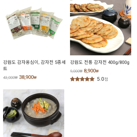
강원도 감자옹심이, 감자전 5종세
강원도 전통 감자전 400g/800g
트
8,900
9,000
₩
₩
38,900
43,000
₩
₩
5.0
점