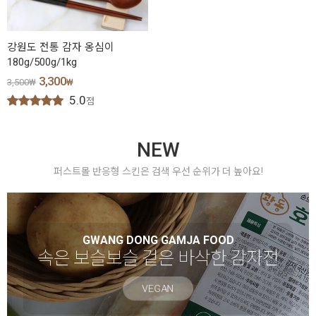
강원도 전통 감자 옹심이
180g/500g/1kg
3,300
3,500
₩
₩
5.0
점
NEW
퍼스트몰 반응형 스킨은 검색 우선 순위가 더 높아요!
GWANG DONG GAMJA FOOD
속은 보슬보슬 겉은 바삭한 감자전
VEGAN