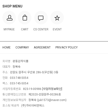
SHOP MENU
MYPAGE
CART
CS CENTER
EVENT
HOME
COMPANY
AGREEMENT
PRIVACY POLICY
회사명 :
광동감자식품
대표자 :
장복숙
주소 :
강원도 원주시 우산로 286-3(우산동) 3동
전화 :
033-748-5054
팩스 :
033-745-5054
사업자등록번호 :
823-19-00986
[사업자정보확인]
통신판매업신고번호 :
제2020-강원원주-00286호
개인정보보호책임자 :
장복숙 (
juk1573@naver.com
)
호스팅 제공자 :
(주)가비아씨엔에스